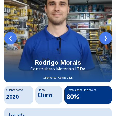
Rodrigo Morais
Construbeto Materiais LTDA
Cliente real GestãoClick
Cliente desde
Plano
Crescimento Financeiro
C
Ouro
80%
2020
Segmento