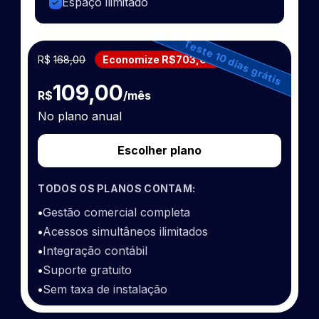
Espaço ilimitado
Teste 10 dias grátis
R$
168,00
Economize R$703,00
109,00
R$
/mês
No plano anual
Escolher plano
TODOS OS PLANOS CONTAM:
•
Gestão comercial completa
•
Acessos simultâneos ilimitados
•
Integração contábil
•
Suporte gratuito
•
Sem taxa de instalação