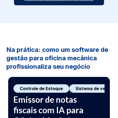
Na prática: como um software de
gestão para oficina mecânica
profissionaliza seu negócio
Controle de Estoque
Sistema de vendas
Sistema de controle de
Sistema de controle de
Sistema de controle
Emissor de notas
estoque para Oficina
vendas para Oficina
financeiro para Oficina
fiscais com IA para