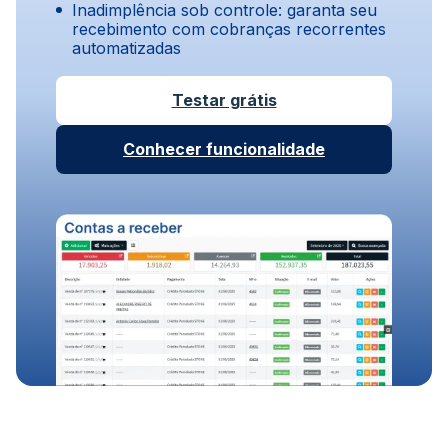
Inadimplência sob controle: garanta seu
recebimento com cobranças recorrentes
automatizadas
Testar grátis
Conhecer funcionalidade
Sistema de gestão de
Controle de estoque com
contratos
variações de produto
Emissão de boletos em segundos
Gestão de múltiplas unidades no mesmo
Organização e acompanhamento de
Sistema conectado a bancos, e-