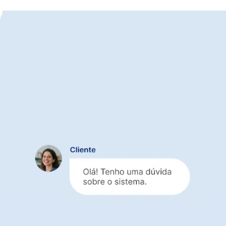
Suporte confiável
quando sua oficina mais
precisa
Atendimento feito por especialistas
que
entendem a rotina da oficina mecânica
Suporte sem custo em todos os planos
,
inclusive durante o teste grátis
Resposta rápida
para quem trabalha com
orçamento, OS e vendas