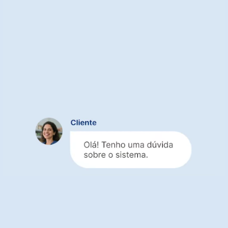
Suporte gratuito para
você aproveitar o melhor
das integrações
Equipe especializada em conectar sistemas
e processos
Atendimento humano
, que entende seu
negócio e suas integrações
Resolução rápida de dúvidas e ajustes,
sem
travar a operação
Suporte completo para integrações, sem
custo adicional