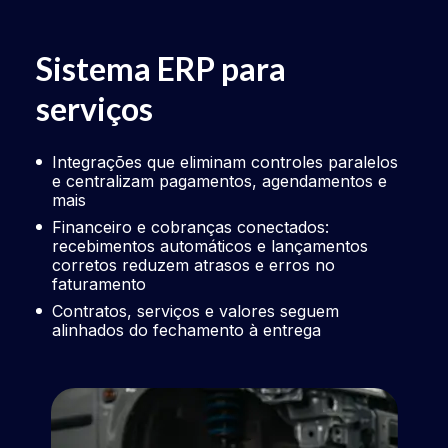
Sistema ERP para
Si
serviços
co
Integrações que eliminam controles paralelos
Se
e centralizam pagamentos, agendamentos e
ve
mais
ve
Financeiro e cobranças conectados:
In
recebimentos automáticos e lançamentos
pe
corretos reduzem atrasos e erros no
ma
faturamento
In
Contratos, serviços e valores seguem
pa
alinhados do fechamento à entrega