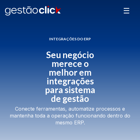
☰
INTEGRAÇÕES DO ERP
Seu negócio
merece o
melhor em
integrações
para sistema
de gestão
Conecte ferramentas, automatize processos e
mantenha toda a operação funcionando dentro do
mesmo ERP.