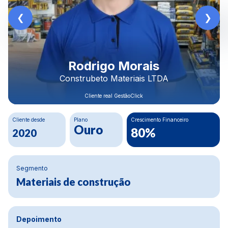
Rodrigo Morais
Construbeto Materiais LTDA
Cliente real GestãoClick
Cliente desde
Plano
Crescimento Financeiro
C
Ouro
80%
2020
Segmento
Materiais de construção
Depoimento